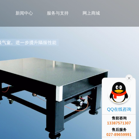
新闻中心
服务与支持
网上商城
QQ在线咨询
售前咨询
13387571307
售后服务
027-89659991