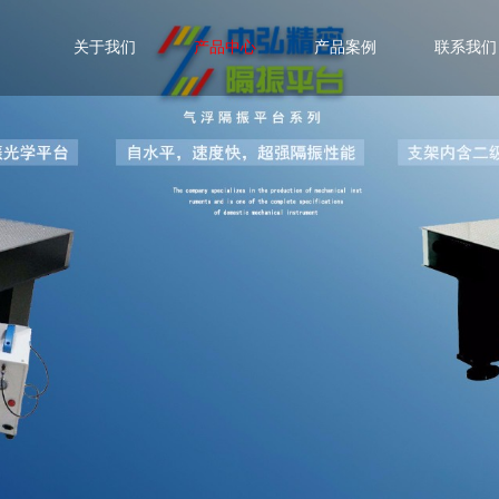
关于我们
产品中心
产品案例
联系我们